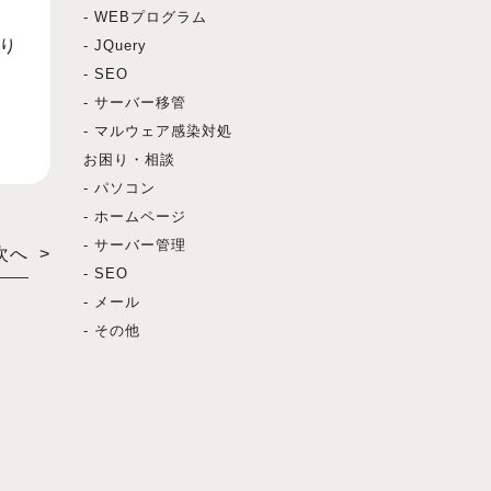
- WEBプログラム
り
- JQuery
- SEO
- サーバー移管
- マルウェア感染対処
お困り・相談
- パソコン
- ホームページ
- サーバー管理
次へ
>
- SEO
- メール
- その他