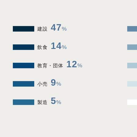
47
建設
14
飲食
12
教育・団体
9
小売
5
製造