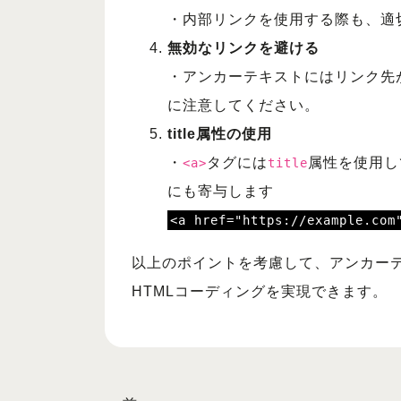
・内部リンクを使用する際も、適
無効なリンクを避ける
・アンカーテキストにはリンク先
に注意してください。
title属性の使用
・
タグには
属性を使用し
<a>
title
にも寄与します
<a href="https://example
以上のポイントを考慮して、アンカー
HTMLコーディングを実現できます。