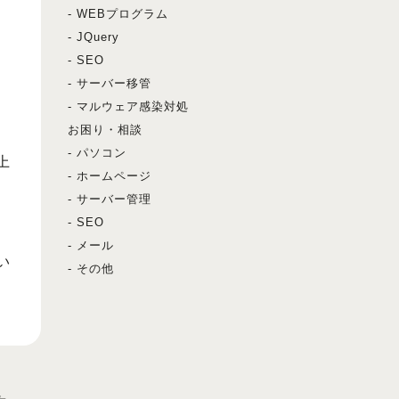
- WEBプログラム
- JQuery
- SEO
う
- サーバー移管
- マルウェア感染対処
お困り・相談
- パソコン
上
- ホームページ
- サーバー管理
- SEO
- メール
い
- その他