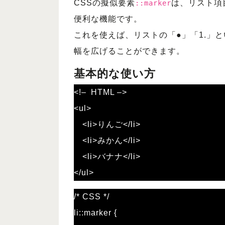
CSSの擬似要素
は、リスト項
::marker
便利な機能です。
これを使えば、リストの「●」「1.」
幅を広げることができます。
基本的な使い方
<!–
HTML –>
<ul>
<li>りんご</li>
<li>みかん</li>
<li>バナナ</li>
</ul>
/* CSS */
li::marker {