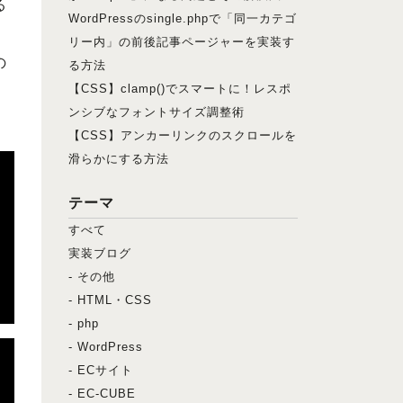
る
WordPressのsingle.phpで「同一カテゴ
リー内」の前後記事ページャーを実装す
の
る方法
【CSS】clamp()でスマートに！レスポ
ンシブなフォントサイズ調整術
【CSS】アンカーリンクのスクロールを
滑らかにする方法
テーマ
すべて
実装ブログ
- その他
- HTML・CSS
- php
- WordPress
- ECサイト
- EC-CUBE