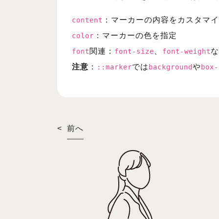
：マーカーの内容をカスタマイ
content
：マーカーの色を指定
color
関連：
、
な
font
font-size
font-weight
注意
：
では
や
::marker
background
box-
<
前へ