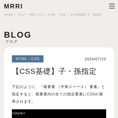
MRRI
HOME
>
ブログ
>
実装ブログ
>
HTML・CSS
>
【CSS基礎】子・孫指定
BLOG
ブログ
HTML・CSS
2024/07/23
【CSS基礎】子・孫指定
下記のように、『親要素 （半角スペース） 要素』と
指定すると、親要素内の全ての指定要素にCSSが適
用されます。
<style>