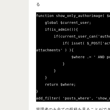
る
function show_only_authorimage( $w
    global $current_user;

    if(is_admin()){

        if(current_user_can('author') ){

            if( isset( $_POST['action'] ) && ( $_POST['action'] == 'query-
attachments' ) ){

                $where .= ' AND post_author='.$current_user->data->ID;

            }

        }

    }

    return $where;

}

add_filter( 'posts_where', 'show_
管理者のみ全ての投稿を見ることがで