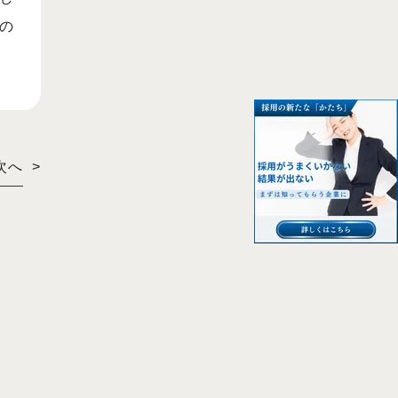
の
次へ
>