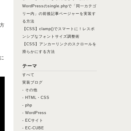
、
WordPressのsingle.phpで「同一カテゴ
リー内」の前後記事ページャーを実装す
る方法
方
【CSS】clamp()でスマートに！レスポ
ンシブなフォントサイズ調整術
【CSS】アンカーリンクのスクロールを
滑らかにする方法
に
テーマ
すべて
実装ブログ
- その他
- HTML・CSS
- php
- WordPress
- ECサイト
- EC-CUBE