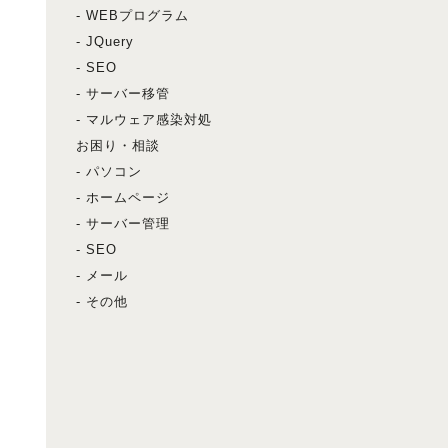
- WEBプログラム
- JQuery
- SEO
- サーバー移管
- マルウェア感染対処
お困り・相談
- パソコン
- ホームページ
- サーバー管理
- SEO
- メール
- その他