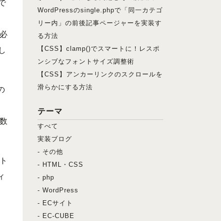
で
WordPressのsingle.phpで「同一カテゴ
リー内」の前後記事ページャーを実装す
必
る方法
【CSS】clamp()でスマートに！レスポ
し
ンシブなフォントサイズ調整術
【CSS】アンカーリンクのスクロールを
滑らかにする方法
の
テーマ
数
すべて
実装ブログ
- その他
ト
- HTML・CSS
ィ
- php
- WordPress
- ECサイト
- EC-CUBE